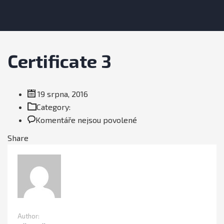
Certificate 3
19 srpna, 2016
Category:
u
Komentáře nejsou povolené
textu
Share
s
názvem
Certificate
3
Author: