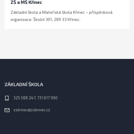
ZŠ a MŠ Křinec
Základní škola a Mateřská škola Křinec – příspěvková
organizace. Školní 301, 289 33 Křinec.
ZÁKLADNÍ ŠKOLA
325 588 247, 731 617 990
zskrinec@zskrinec.cz