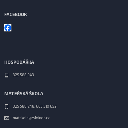
FACEBOOK
HOSPODÁŘKA
325 588 943
MATEŘSKÁ ŠKOLA
325 588 248, 603 510 652
matskola@zskrinec.cz