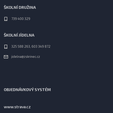
ŠKOLNÍ DRUŽINA
739 400 329
ŠKOLNÍ JÍDELNA
325 588 263, 603 349 872
jidelna@zskrinec.cz
OBJEDNÁVKOVÝ SYSTÉM
www.strava.cz