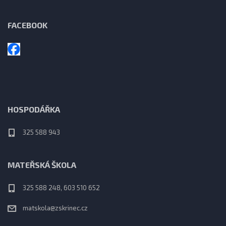
FACEBOOK
HOSPODÁŘKA
325 588 943
MATEŘSKÁ ŠKOLA
325 588 248, 603 510 652
matskola@zskrinec.cz