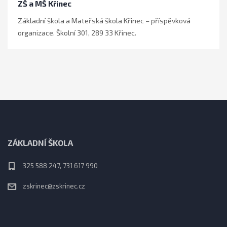
ZŠ a MŠ Křinec
Základní škola a Mateřská škola Křinec – příspěvková
organizace. Školní 301, 289 33 Křinec.
ZÁKLADNÍ ŠKOLA
325 588 247, 731 617 990
zskrinec@zskrinec.cz