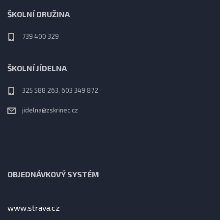
ŠKOLNÍ DRUŽINA
739 400 329
ŠKOLNÍ JÍDELNA
325 588 263, 603 349 872
jidelna@zskrinec.cz
OBJEDNÁVKOVÝ SYSTÉM
www.strava.cz