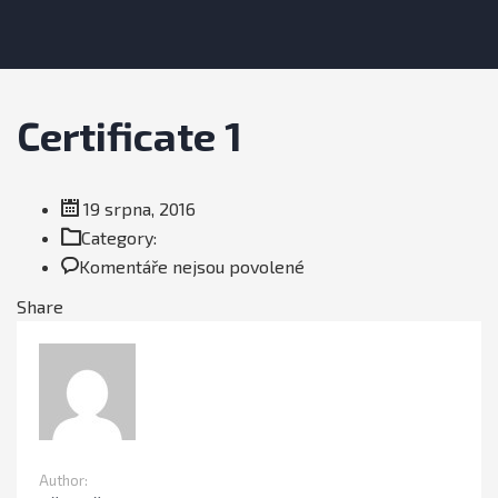
Certificate 1
19 srpna, 2016
Category:
u
Komentáře nejsou povolené
textu
Share
s
názvem
Certificate
1
Author: