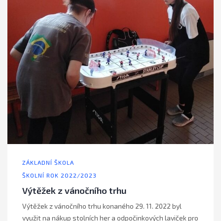
ZÁKLADNÍ ŠKOLA
ŠKOLNÍ ROK 2022/2023
Výtěžek z vánočního trhu
Výtěžek z vánočního trhu konaného 29. 11. 2022 byl
využit na nákup stolních her a odpočinkových laviček pro