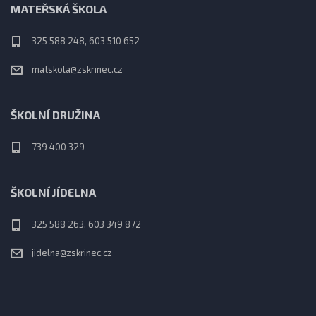
MATEŘSKÁ ŠKOLA
325 588 248, 603 510 652
matskola@zskrinec.cz
ŠKOLNÍ DRUŽINA
739 400 329
ŠKOLNÍ JÍDELNA
325 588 263, 603 349 872
jidelna@zskrinec.cz