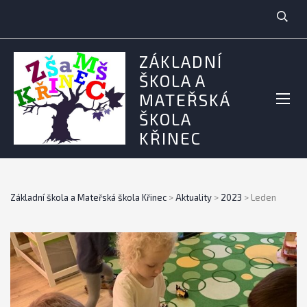
ZÁKLADNÍ
ŠKOLA A
MATEŘSKÁ
ŠKOLA
KŘINEC
Základní škola a Mateřská škola Křinec
>
Aktuality
>
2023
>
Leden