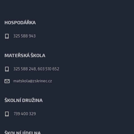
HOSPODÁŘKA
325 588 943
MATEŘSKÁ ŠKOLA
325 588 248, 603 510 652
matskola@zskrinec.cz
ŠKOLNÍ DRUŽINA
739 400 329
ŠKOLNÍ JÍDELNA