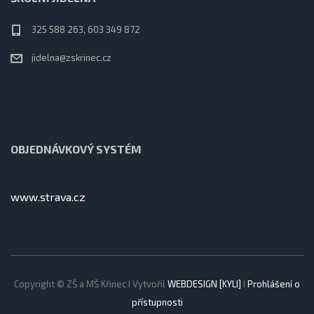
325 588 263, 603 349 872
jidelna@zskrinec.cz
OBJEDNÁVKOVÝ SYSTÉM
www.strava.cz
Copyright © ZŠ a MŠ Křinec I Vytvořil
WEBDESIGN [KYLI]
I
Prohlášení o
přístupnosti