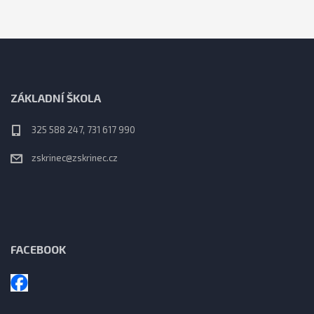
ZÁKLADNÍ ŠKOLA
325 588 247, 731 617 990
zskrinec@zskrinec.cz
FACEBOOK