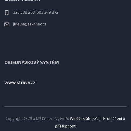
325 588 263, 603 349 872
jidelna@zskrinec.cz
OBJEDNÁVKOVÝ SYSTÉM
www.strava.cz
Copyright © ZŠ a MŠ Křinec I Vytvořil
WEBDESIGN [KYLI]
I
Prohlášení o
přístupnosti