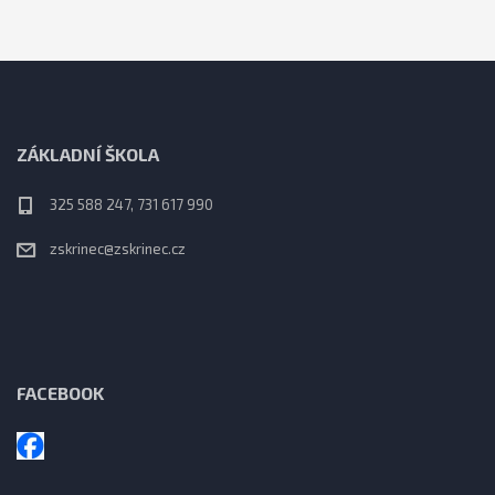
ZÁKLADNÍ ŠKOLA
325 588 247, 731 617 990
zskrinec@zskrinec.cz
FACEBOOK