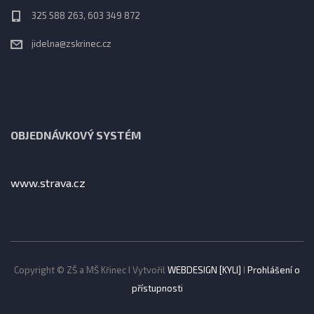
325 588 263, 603 349 872
jidelna@zskrinec.cz
OBJEDNÁVKOVÝ SYSTÉM
www.strava.cz
Copyright © ZŠ a MŠ Křinec I Vytvořil
WEBDESIGN [KYLI]
I
Prohlášení o
přístupnosti