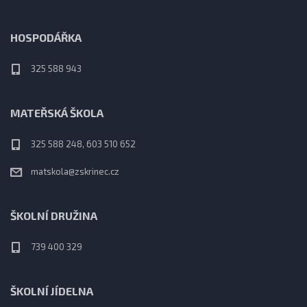
HOSPODÁŘKA
325 588 943
MATEŘSKÁ ŠKOLA
325 588 248, 603 510 652
matskola@zskrinec.cz
ŠKOLNÍ DRUŽINA
739 400 329
ŠKOLNÍ JÍDELNA