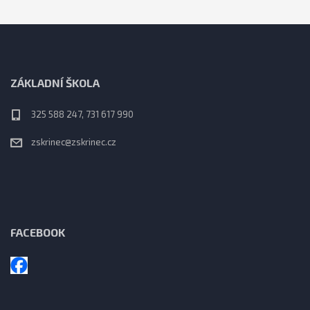
ZÁKLADNÍ ŠKOLA
325 588 247, 731 617 990
zskrinec@zskrinec.cz
FACEBOOK