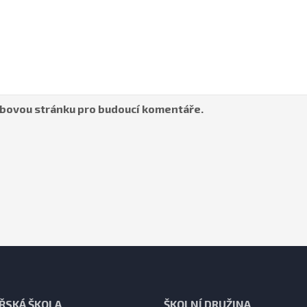
webovou stránku pro budoucí komentáře.
ŘSKÁ ŠKOLA
ŠKOLNÍ DRUŽINA