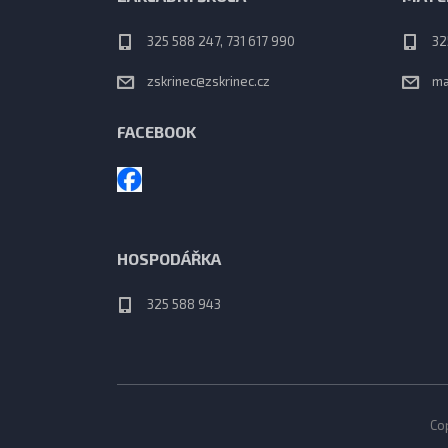
325 588 247, 731 617 990
32
zskrinec@zskrinec.cz
ma
FACEBOOK
HOSPODÁŘKA
325 588 943
Cop