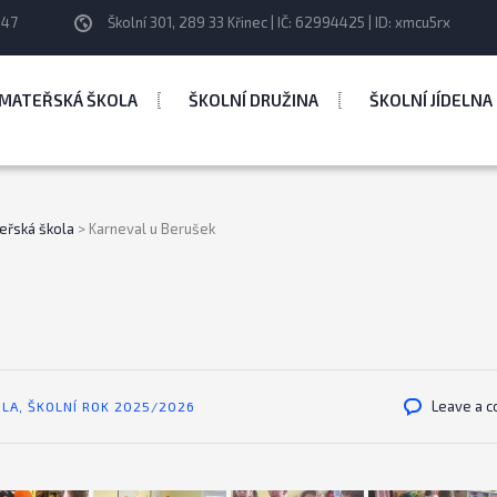
247
Školní 301, 289 33 Křinec | IČ: 62994425 | ID: xmcu5rx
MATEŘSKÁ ŠKOLA
ŠKOLNÍ DRUŽINA
ŠKOLNÍ JÍDELNA
eřská škola
>
Karneval u Berušek
Leave a 
OLA
,
ŠKOLNÍ ROK 2025/2026