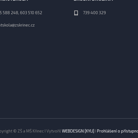
5 588 248, 603 510 652
739 400 329
tskola@zskrinec.cz
yright © ZŠ a MŠ Křinec I Vytvořil
WEBDESIGN [KYLI]
I
Prohlášení o přístupno