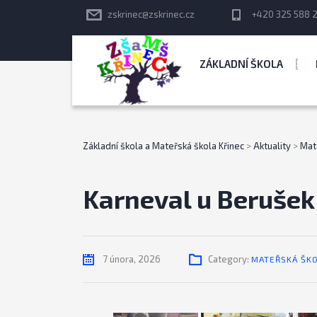
zskrinec@zskrinec.cz
+420 325 588 
ZÁKLADNÍ ŠKOLA
Základní škola a Mateřská škola Křinec
>
Aktuality
>
Mat
Karneval u Berušek
7 února, 2026
Category:
MATEŘSKÁ ŠK