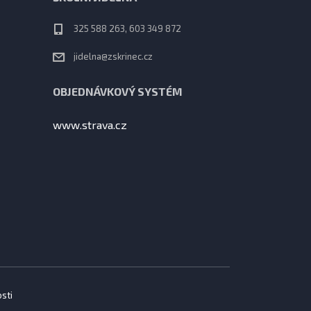
325 588 263, 603 349 872
jidelna@zskrinec.cz
OBJEDNÁVKOVÝ SYSTÉM
www.strava.cz
sti