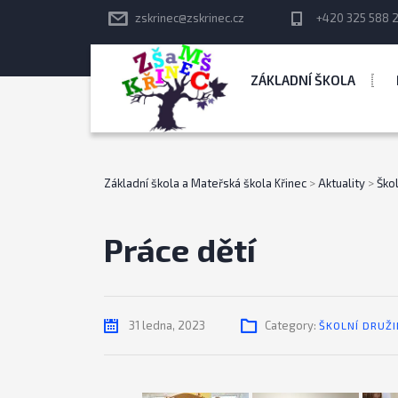
zskrinec@zskrinec.cz
+420 325 588 
ZÁKLADNÍ ŠKOLA
Základní škola a Mateřská škola Křinec
>
Aktuality
>
Škol
Práce dětí
31 ledna, 2023
Category:
ŠKOLNÍ DRUŽ