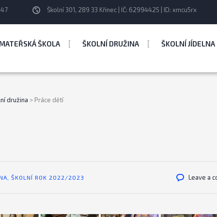
247
Školní 301, 289 33 Křinec | IČ: 62994425 | ID: xmcu5rx
MATEŘSKÁ ŠKOLA
ŠKOLNÍ DRUŽINA
ŠKOLNÍ JÍDELNA
ní družina
>
Práce dětí
Leave a 
INA
,
ŠKOLNÍ ROK 2022/2023