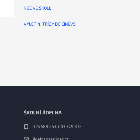
NOC VE ŠKOLE
VÝLET 4. TŘÍDY DO ČINĚVSI
ŠKOLNÍ JÍDELNA
325 588 263, 603 349 872
jidelna@zskrinec.cz