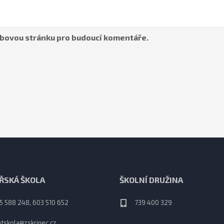
webovou stránku pro budoucí komentáře.
ŘSKÁ ŠKOLA
ŠKOLNÍ DRUŽINA
5 588 248, 603 510 652
739 400 329
tskola@zskrinec.cz