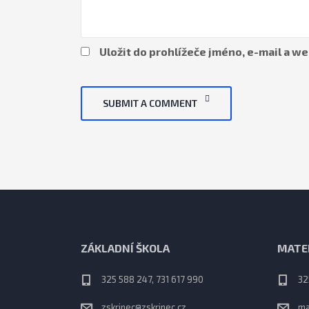
Uložit do prohlížeče jméno, e-mail a 
SUBMIT A COMMENT
ZÁKLADNÍ ŠKOLA
MATE
325 588 247, 731 617 990
32
zskrinec@zskrinec.cz
ma