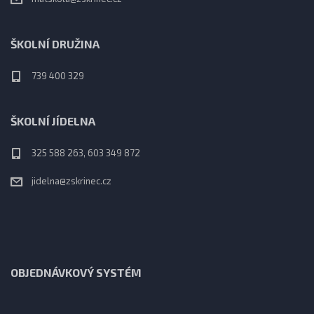
ŠKOLNÍ DRUŽINA
739 400 329
ŠKOLNÍ JÍDELNA
325 588 263, 603 349 872
jidelna@zskrinec.cz
OBJEDNÁVKOVÝ SYSTÉM