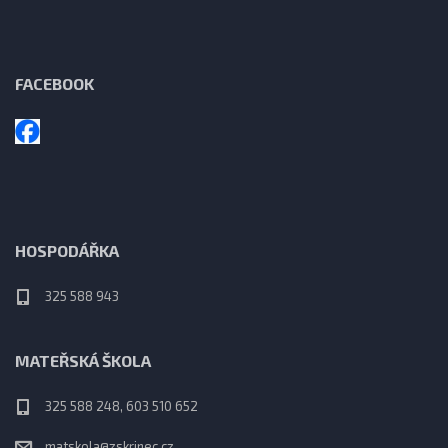
FACEBOOK
HOSPODÁŘKA
325 588 943
MATEŘSKÁ ŠKOLA
325 588 248, 603 510 652
matskola@zskrinec.cz