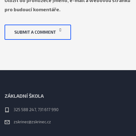
Uložit do prohlížeče jméno, e-mail a webovou stránku
pro budoucí komentáře.
SUBMIT A COMMENT
ZÁKLADNÍ ŠKOLA
325 588 247, 731 617 990
zskrinec@zskrinec.cz