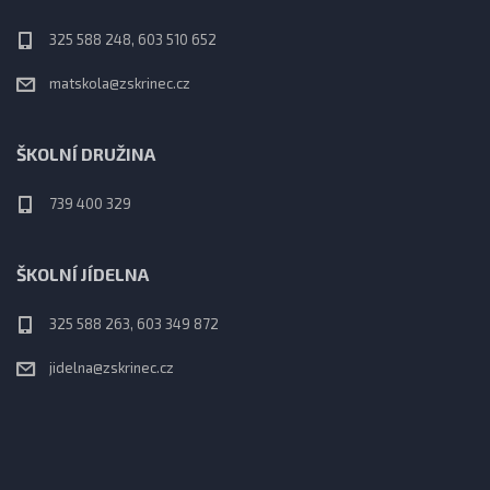
325 588 248, 603 510 652
matskola@zskrinec.cz
ŠKOLNÍ DRUŽINA
739 400 329
ŠKOLNÍ JÍDELNA
325 588 263, 603 349 872
jidelna@zskrinec.cz