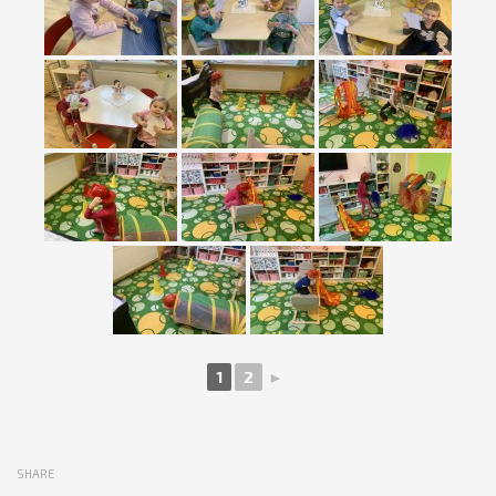
1
2
►
SHARE