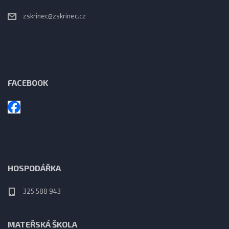
zskrinec@zskrinec.cz
FACEBOOK
HOSPODÁŘKA
325 588 943
MATEŘSKÁ ŠKOLA