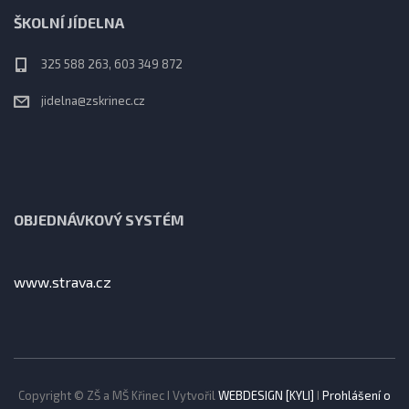
ŠKOLNÍ JÍDELNA
325 588 263, 603 349 872
jidelna@zskrinec.cz
OBJEDNÁVKOVÝ SYSTÉM
www.strava.cz
Copyright © ZŠ a MŠ Křinec I Vytvořil
WEBDESIGN [KYLI]
I
Prohlášení o