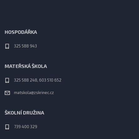
HOSPODÁŘKA
325 588 943
MATEŘSKÁ ŠKOLA
325 588 248, 603 510 652
matskola@zskrinec.cz
ŠKOLNÍ DRUŽINA
739 400 329