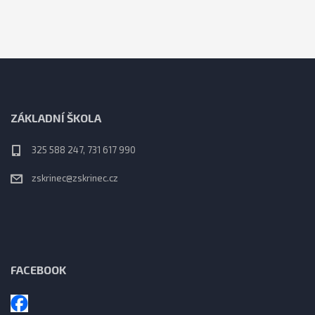
ZÁKLADNÍ ŠKOLA
325 588 247, 731 617 990
zskrinec@zskrinec.cz
FACEBOOK