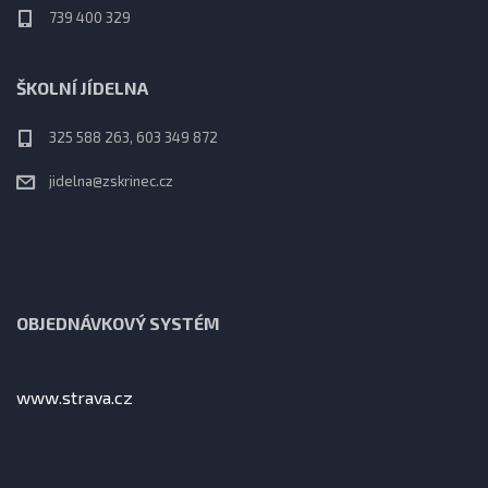
739 400 329
ŠKOLNÍ JÍDELNA
325 588 263, 603 349 872
jidelna@zskrinec.cz
OBJEDNÁVKOVÝ SYSTÉM
www.strava.cz