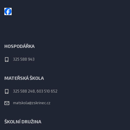
HOSPODÁŘKA
325 588 943
MATEŘSKÁ ŠKOLA
325 588 248, 603 510 652
matskola@zskrinec.cz
ŠKOLNÍ DRUŽINA