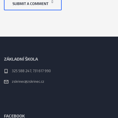
SUBMIT A COMMENT
ZÁKLADNÍ ŠKOLA
325 588 247, 731 617 990
zskrinec@zskrinec.cz
FACEBOOK