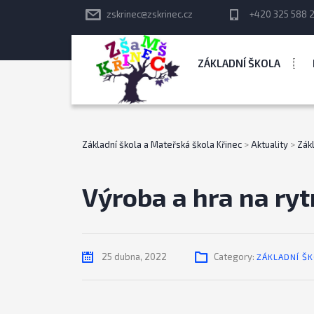
zskrinec@zskrinec.cz
+420 325 588 
ZÁKLADNÍ ŠKOLA
Základní škola a Mateřská škola Křinec
>
Aktuality
>
Zák
Výroba a hra na ry
25 dubna, 2022
Category:
ZÁKLADNÍ Š