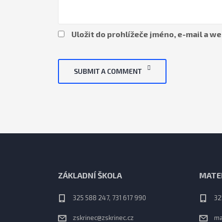
Uložit do prohlížeče jméno, e-mail a 
SUBMIT A COMMENT
ZÁKLADNÍ ŠKOLA
MATE
325 588 247, 731 617 990
32
zskrinec@zskrinec.cz
ma