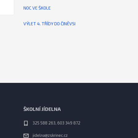
NOC VE ŠKOLE
VÝLET 4. TŘÍDY DO ČINĚVSI
ŠKOLNÍ JÍDELNA
325 588 263, 603 349 872
jidelna@zskrinec.cz