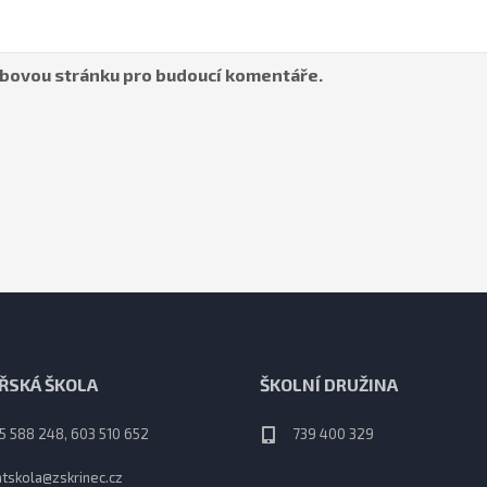
webovou stránku pro budoucí komentáře.
ŘSKÁ ŠKOLA
ŠKOLNÍ DRUŽINA
5 588 248, 603 510 652
739 400 329
tskola@zskrinec.cz