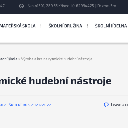
247
Školní 301, 289 33 Křinec | IČ: 62994425 | ID: xmcu5rx
MATEŘSKÁ ŠKOLA
ŠKOLNÍ DRUŽINA
ŠKOLNÍ JÍDELNA
ladní škola
>
Výroba a hra na rytmické hudební nástroje
tmické hudební nástroje
Leave a 
KOLA
,
ŠKOLNÍ ROK 2021/2022