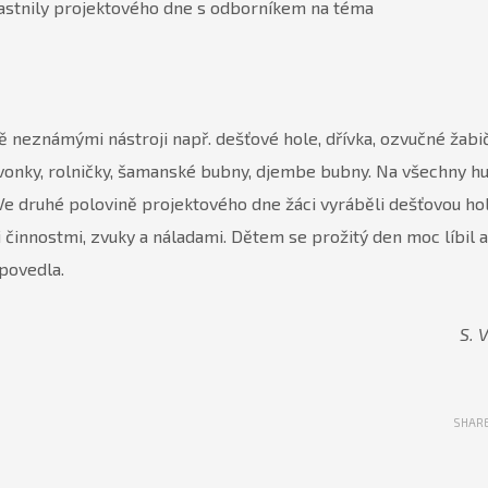
 účastnily projektového dne s odborníkem na téma
 neznámými nástroji např. dešťové hole, dřívka, ozvučné žabič
 zvonky, rolničky, šamanské bubny, djembe bubny. Na všechny h
 Ve druhé polovině projektového dne žáci vyráběli dešťovou hol
činnostmi, zvuky a náladami. Dětem se prožitý den moc líbil a
 povedla.
S. 
SHAR