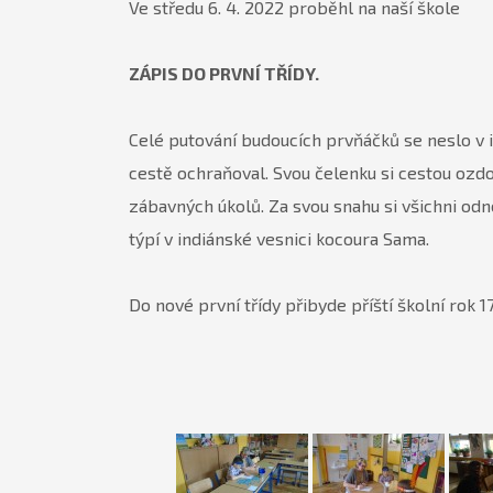
Ve středu 6. 4. 2022 proběhl na naší škole
ZÁPIS DO PRVNÍ TŘÍDY.
Celé putování budoucích prvňáčků se neslo v in
cestě ochraňoval. Svou čelenku si cestou ozdo
zábavných úkolů. Za svou snahu si všichni odne
týpí v indiánské vesnici kocoura Sama.
Do nové první třídy přibyde příští školní rok 17