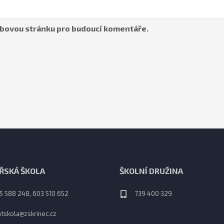
webovou stránku pro budoucí komentáře.
ŘSKÁ ŠKOLA
ŠKOLNÍ DRUŽINA
5 588 248, 603 510 652
739 400 329
tskola@zskrinec.cz