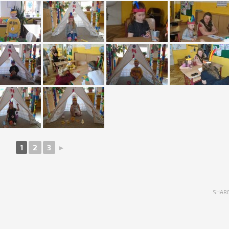
1
2
3
►
SHAR