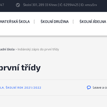
247
Školní 301, 289 33 Křinec | IČ: 62994425 | ID: xmcu5rx
MATEŘSKÁ ŠKOLA
ŠKOLNÍ DRUŽINA
ŠKOLNÍ JÍDELNA
ladní škola
>
Indiánský zápis do první třídy
první třídy
Leave a 
OLA
,
ŠKOLNÍ ROK 2021/2022