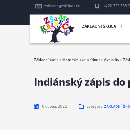
zskrinec@zskrinec.cz
+420 325 588 
ZÁKLADNÍ ŠKOLA
Základní škola a Mateřská škola Křinec
>
Aktuality
>
Zák
Indiánský zápis do 
6 dubna, 2022
Category:
ZÁKLADNÍ ŠK