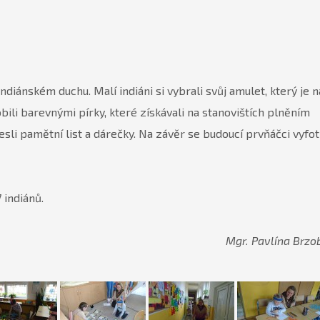
diánském duchu. Malí indiáni si vybrali svůj amulet, který je n
bili barevnými pírky, které získávali na stanovištích plněním
sli pamětní list a dárečky. Na závěr se budoucí prvňáčci vyfoti
 indiánů.
Mgr. Pavlína Brzo