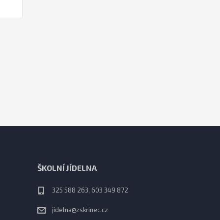
ŠKOLNÍ JÍDELNA
325 588 263, 603 349 872
jidelna@zskrinec.cz