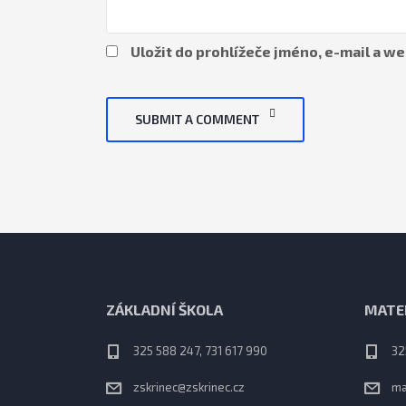
Uložit do prohlížeče jméno, e-mail a 
SUBMIT A COMMENT
ZÁKLADNÍ ŠKOLA
MATE
325 588 247, 731 617 990
32
zskrinec@zskrinec.cz
ma